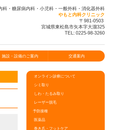
内科・糖尿病内科・小児科・一般外科・消化器外科
やもと内科クリニック
〒981-0503
宮城県東松島市矢本字大溜325
TEL:
0225-98-3260
施設・設備のご案内
交通案内
オンライン診療について
シミ取り
しわ・たるみ取り
レーザー脱毛
予防接種
医薬品
巻き爪・フットケア