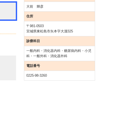
大前 輝彦
住所
〒981-0503
宮城県東松島市矢本字大溜325
診療科目
一般内科・
消化器
内科・糖尿病内科・小児
科・一般外科・
消化器
外科
電話番号
0225-98-3260