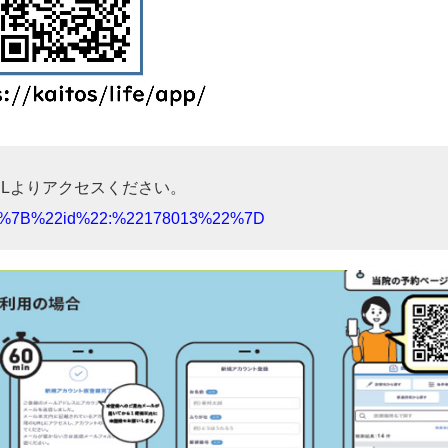
RLよりアクセスください。
l&data=%7B%22id%22:%22178013%22%7D